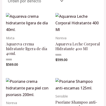
s
s
s
s
s
s
s
s
s
s
s
s
o
o
Mixta
Noreva
Aquareva crema
Aquareva Leche Corporal
hidratante ligera de día
Hidratante 400 Ml
40ml.
$
599.00
Valorado
en
$
569.00
Valorado
0
en
de
0
5
de
5
Sensible
Psoriane Shampoo anti-
Noreva