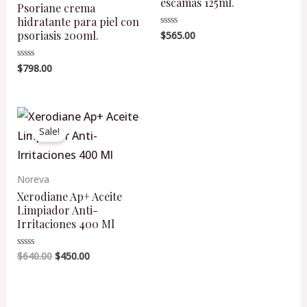
escamas 125ml.
Psoriane crema
hidratante para piel con
psoriasis 200ml.
$
565.00
Valorado
en
0
de
$
798.00
Valorado
5
en
0
de
5
Original
Current
price
price
Sale!
was:
is:
$640.00.
$450.00.
Noreva
Xerodiane Ap+ Aceite
Limpiador Anti-
Irritaciones 400 Ml
$
640.00
$
450.00
Valorado
en
0
de
5