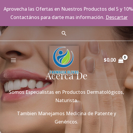
Aprovecha las Ofertas en Nuestros Productos del 5 y 10%
Contactános para darte mas información.
Descartar
Ir
Buscar
al
MAIN
contenido
MENU
$
0.00
Acerca De
Somos Especialistas en Productos Dermatológicos,
Naturista.
Tambien Manejamos Medicina de Patente y
Genéricos.