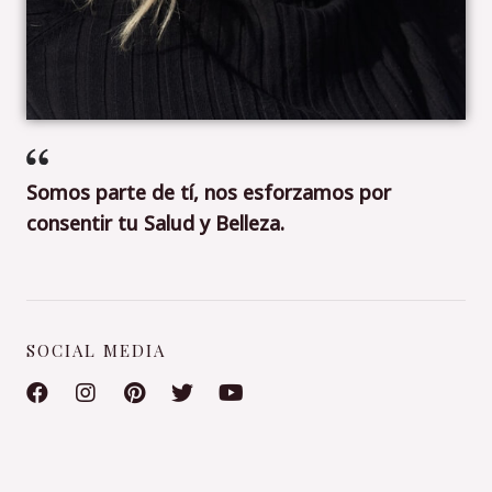
Somos parte de tí, nos esforzamos por
consentir tu Salud y Belleza.
SOCIAL MEDIA
F
I
P
T
Y
a
n
i
w
o
c
s
n
i
u
e
t
t
t
t
b
a
e
t
u