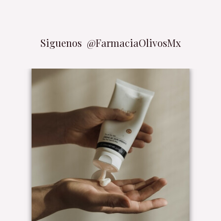
Siguenos
@FarmaciaOlivosMx