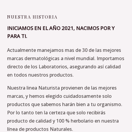
o
g
r
e
b
o
r
e
r
e
k
a
s
NUESTRA HISTORIA
m
t
INICIAMOS EN EL AÑO 2021, NACIMOS POR Y
PARA TI.
Actualmente manejamos mas de 30 de las mejores
marcas dermatológicas a nivel mundial. Importamos
directo de los Laboratorios, asegurando así calidad
en todos nuestros productos.
Nuestra linea Naturista provienen de las mejores
marcas, y hemos elegido cuidadosamente solo
productos que sabemos harán bien a tu organismo.
Por lo tanto ten la certeza que solo recibirás
producto de calidad y 100 % herbolario en nuestra
línea de productos Naturales.