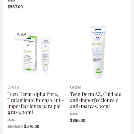
de
$
587.00
Valorado
5
en
0
de
5
Original
Current
price
price
Sale!
was:
is:
$606.00.
$576.00.
Grasa
Grasa
Teen Derm Alpha Pure,
Teen Derm AZ, Cuidado
Tratamiento intenso anti-
anti-imperfecciones y
imperfecciones para piel
anti-marcas, 30ml
grasa, 30ml
$
886.00
Valorado
en
$
606.00
$
576.00
Valorado
0
en
de
0