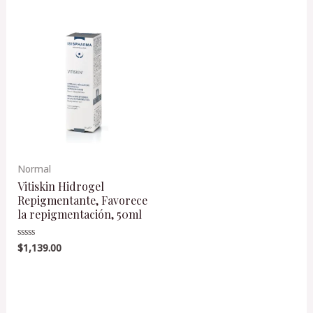
5
de
5
Normal
Vitiskin Hidrogel
Repigmentante, Favorece
la repigmentación, 50ml
$
1,139.00
Valorado
en
0
de
5