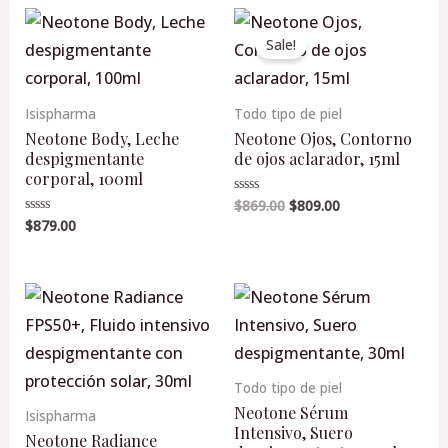
Original
Current
price
price
Sale!
was:
is:
$869.00.
$809.00.
Isispharma
Todo tipo de piel
Neotone Body, Leche
Neotone Ojos, Contorno
despigmentante
de ojos aclarador, 15ml
corporal, 100ml
$
869.00
$
809.00
Valorado
en
$
879.00
Valorado
0
en
de
0
5
de
5
Todo tipo de piel
Neotone Sérum
Isispharma
Intensivo, Suero
Neotone Radiance