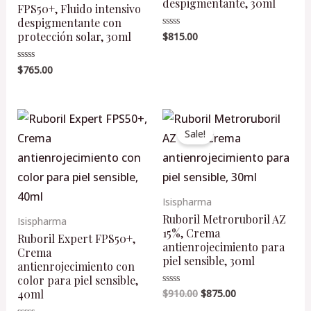
despigmentante, 30ml
FPS50+, Fluido intensivo
despigmentante con
protección solar, 30ml
$
815.00
Valorado
en
0
de
$
765.00
Valorado
5
en
0
de
5
Original
Current
price
price
Sale!
was:
is:
$910.00.
$875.00.
Isispharma
Ruboril Metroruboril AZ
Isispharma
15%, Crema
Ruboril Expert FPS50+,
antienrojecimiento para
Crema
piel sensible, 30ml
antienrojecimiento con
color para piel sensible,
40ml
$
910.00
$
875.00
Valorado
en
0