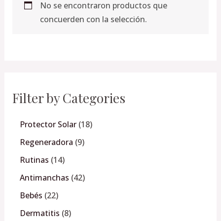
s
s
s
s
s
s
s
s
s
s
s
s
No se encontraron productos que
concuerden con la selección.
Filter by Categories
Protector Solar
18
Regeneradora
9
Rutinas
14
Antimanchas
42
Bebés
22
Dermatitis
8