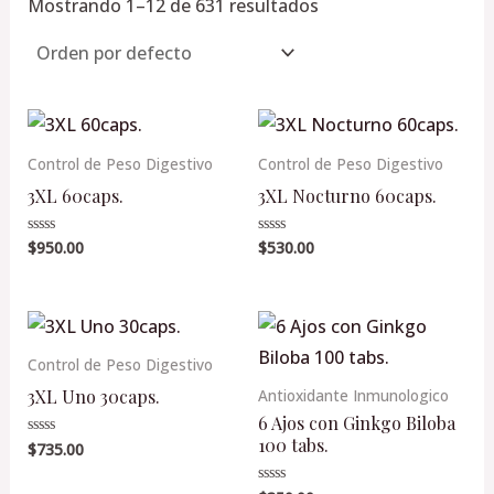
Mostrando 1–12 de 631 resultados
s
s
s
s
s
s
s
s
s
s
s
s
o
o
Control de Peso Digestivo
Control de Peso Digestivo
3XL 60caps.
3XL Nocturno 60caps.
$
950.00
$
530.00
Valorado
Valorado
en
en
0
0
de
de
5
5
Control de Peso Digestivo
3XL Uno 30caps.
Antioxidante Inmunologico
6 Ajos con Ginkgo Biloba
100 tabs.
$
735.00
Valorado
en
0
de