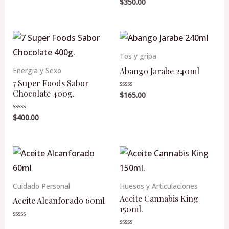
$
350.00
Valorado
5
en
0
de
5
Tos y gripa
Abango Jarabe 240ml
Energia y Sexo
7 Super Foods Sabor
Chocolate 400g.
$
165.00
Valorado
en
0
de
$
400.00
Valorado
5
en
0
de
5
Cuidado Personal
Huesos y Articulaciones
Aceite Cannabis King
Aceite Alcanforado 60ml
150ml.
Valorado