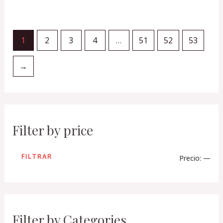
Valorado
Valorado
en
en
0
0
de
de
5
5
1
2
3
4
…
51
52
53
→
Filter by price
FILTRAR
Precio:
—
Filter by Categories