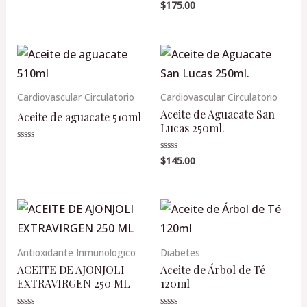
en
$
175.00
Valorado
0
en
de
0
5
de
5
Cardiovascular Circulatorio
Cardiovascular Circulatorio
Aceite de Aguacate San
Aceite de aguacate 510ml
Lucas 250ml.
Valorado
en
$
145.00
Valorado
0
en
de
0
5
de
5
Antioxidante Inmunologico
Diabetes
ACEITE DE AJONJOLI
Aceite de Árbol de Té
EXTRAVIRGEN 250 ML
120ml