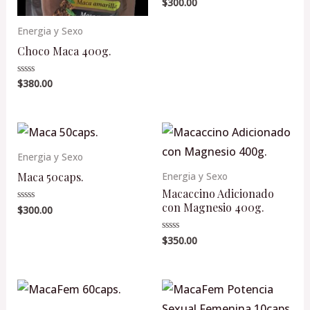
$
300.00
Valorado
en
0
de
Energia y Sexo
5
Choco Maca 400g.
$
380.00
Valorado
en
0
de
5
Energia y Sexo
Maca 50caps.
Energia y Sexo
Macaccino Adicionado
con Magnesio 400g.
$
300.00
Valorado
en
0
de
$
350.00
Valorado
5
en
0
de
5