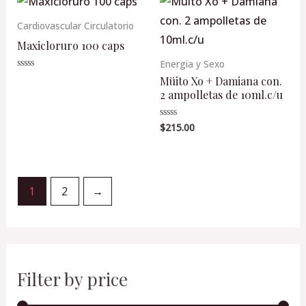
Cardiovascular Circulatorio
Maxicloruro 100 caps
Energia y Sexo
Valorado
Müito Xo + Damiana con.
en
2 ampolletas de 10ml.c/u
0
de
5
$
215.00
Valorado
en
0
de
5
1
2
→
Filter by price