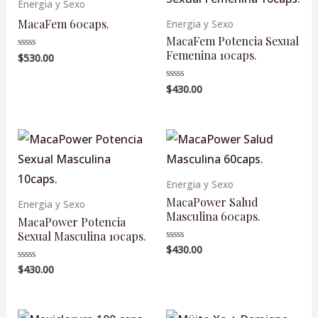
Energia y Sexo
MacaFem 60caps.
Energia y Sexo
MacaFem Potencia Sexual
Femenina 10caps.
$
530.00
Valorado
en
0
de
$
430.00
Valorado
5
en
0
de
5
Energia y Sexo
MacaPower Salud
Energia y Sexo
Masculina 60caps.
MacaPower Potencia
Sexual Masculina 10caps.
$
430.00
Valorado
en
0
$
430.00
Valorado
de
en
5
0
de
5