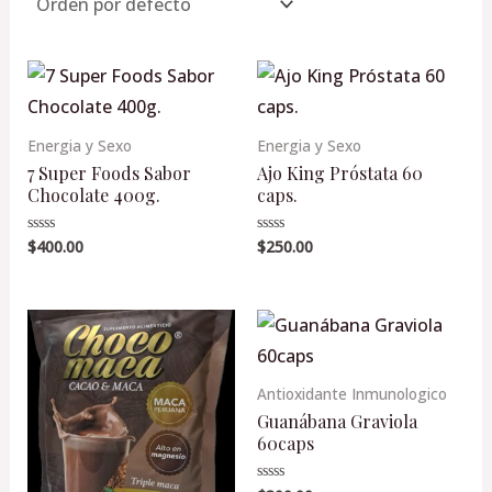
s
s
s
s
s
s
s
s
s
s
s
s
o
o
Energia y Sexo
Energia y Sexo
7 Super Foods Sabor
Ajo King Próstata 60
Chocolate 400g.
caps.
$
400.00
$
250.00
Valorado
Valorado
en
en
0
0
de
de
5
5
Antioxidante Inmunologico
Guanábana Graviola
60caps