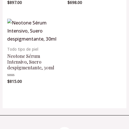
$
897.00
$
698.00
Valorado
Valorado
en
en
0
0
de
de
5
5
Todo tipo de piel
Neotone Sérum
Intensivo, Suero
despigmentante, 30ml
$
815.00
Valorado
en
0
de
5