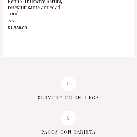
Retinol Intensive Serum,
retexturizante antiedad
30ml.
$
1,380.00
Valorado
en
0
de
5
SERVICIO DE ENTREGA
PAGOS CON TARJETA