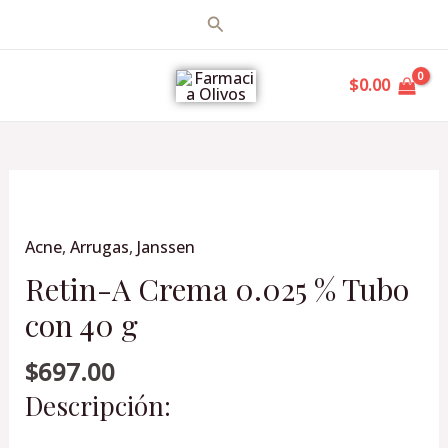
Ir
Buscar
al
MAIN
contenido
$
0.00
MENU
Retin-
A
Acne
,
Arrugas
,
Janssen
Crema
0.025
Retin-A Crema 0.025 % Tubo
%
con 40 g
Tubo
con
$
697.00
40
Descripción:
g
cantidad