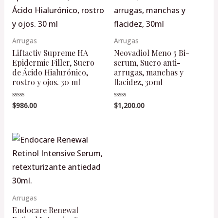
Arrugas
Arrugas
Liftactiv Supreme HA
Neovadiol Meno 5 Bi-
Epidermic Filler, Suero
serum, Suero anti-
de Ácido Hialurónico,
arrugas, manchas y
rostro y ojos. 30 ml
flacidez, 30ml
$
986.00
$
1,200.00
Valorado
Valorado
en
en
0
0
de
de
5
5
Arrugas
Endocare Renewal