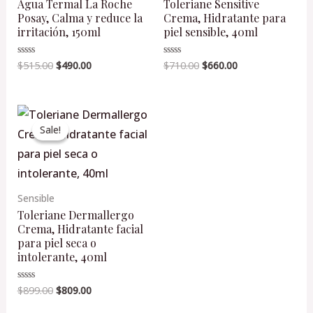
Agua Termal La Roche
Toleriane Sensitive
Posay, Calma y reduce la
Crema, Hidratante para
irritación, 150ml
piel sensible, 40ml
$
515.00
$
490.00
$
710.00
$
660.00
Valorado
Valorado
en
en
0
0
de
de
5
5
Original
Current
price
price
Sale!
Sale!
was:
is:
$899.00.
$809.00.
Sensible
Toleriane Dermallergo
Crema, Hidratante facial
para piel seca o
intolerante, 40ml
$
899.00
$
809.00
Valorado
en
0