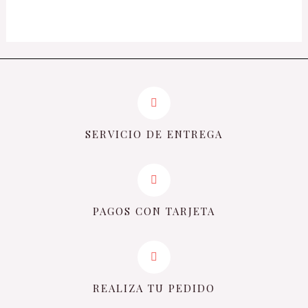
de
5
SERVICIO DE ENTREGA
PAGOS CON TARJETA
REALIZA TU PEDIDO