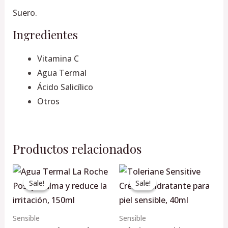
Suero.
Ingredientes
Vitamina C
Agua Termal
Ácido Salicílico
Otros
Productos relacionados
Original
Current
Original
Current
price
price
price
price
Sale!
Sale!
Sale!
Sale!
was:
is:
was:
is:
$515.00.
$490.00.
$710.00.
$660.00.
Sensible
Sensible