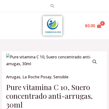
Ir
Buscar
al
MAIN
contenido
$
0.00
MENU
Pure
vitamina
C
Arrugas
,
La Roche Posay
,
Sensible
10,
Suero
Pure vitamina C 10, Suero
concentrado
concentrado anti-arrugas,
anti-
30ml
arrugas,