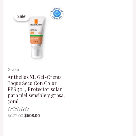
5
Original
Current
price
price
Sale!
Sale!
was:
is:
$675.00.
$608.00.
Grasa
Anthelios XL Gel-Crema
Toque Seco Con Color
FPS 50+, Protector solar
para piel sensible y grasa,
50ml
$
675.00
$
608.00
Valorado
en
0
de
5