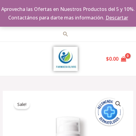
Aprovecha las Ofertas en Nuestros Productos del 5 y 10%.
Contactános para darte mas información.
Descartar
Ir
Buscar
al
MAIN
contenido
$
0.00
MENU
Original
Current
Anthelios
price
price
Sale!
Oil
was:
is:
Correct
$795.00.
$675.00.
FPS
50+,