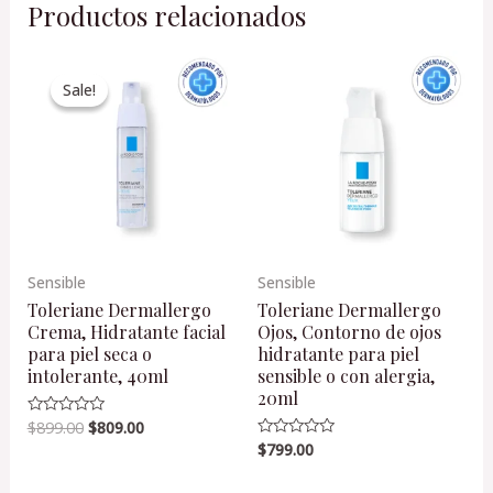
Productos relacionados
Original
Current
price
price
Sale!
Sale!
was:
is:
$899.00.
$809.00.
Sensible
Sensible
Toleriane Dermallergo
Toleriane Dermallergo
Crema, Hidratante facial
Ojos, Contorno de ojos
para piel seca o
hidratante para piel
intolerante, 40ml
sensible o con alergia,
20ml
$
899.00
$
809.00
Valorado
en
$
799.00
Valorado
0
en
de
0
5
de