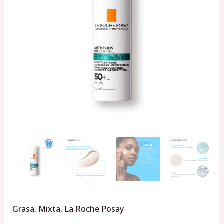
Protector
solar
facial
para
piel
grasa,
50ml
cantidad
Grasa
,
Mixta
,
La Roche Posay