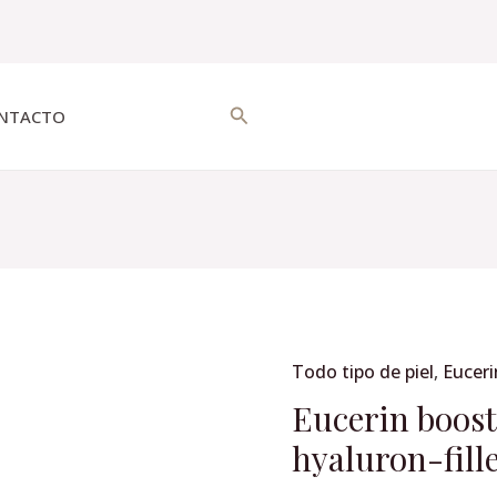
Buscar
NTACTO
Todo tipo de piel
,
Euceri
Eucerin
booster
Eucerin booste
anti
hyaluron-fill
edad