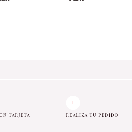
en
0
de
5
ON TARJETA
REALIZA TU PEDIDO