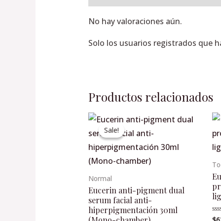
No hay valoraciones aún.
Solo los usuarios registrados que 
Productos relacionados
Original
Current
price
price
Sale!
Sale!
was:
is:
$1,285.00.
$1,157.00.
To
Eu
Normal
pr
Eucerin anti-pigment dual
li
serum facial anti-
hiperpigmentación 30ml
(Mono-chamber)
$
6
Va