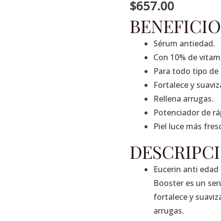
facial
$
657.00
hyaluron-
BENEFICIO
filler
Sérum antiedad.
vitamina
Con 10% de vitami
C
Para todo tipo de 
8ml.
Fortalece y suaviza
cantidad
Rellena arrugas.
Potenciador de rá
Piel luce más fres
DESCRIPC
Eucerin anti edad 
Booster es un ser
fortalece y suaviza
arrugas.