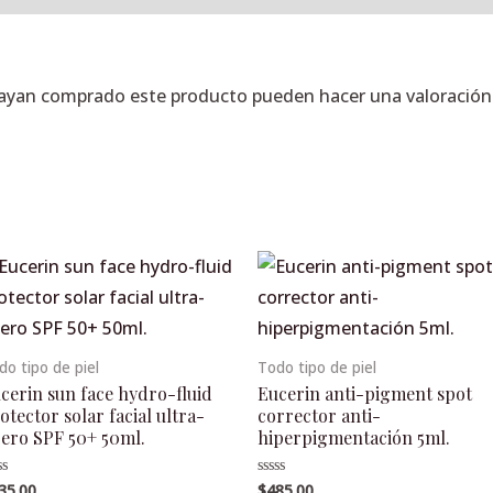
hayan comprado este producto pueden hacer una valoración
do tipo de piel
Todo tipo de piel
cerin sun face hydro-fluid
Eucerin anti-pigment spot
otector solar facial ultra-
corrector anti-
gero SPF 50+ 50ml.
hiperpigmentación 5ml.
35.00
$
485.00
lorado
Valorado