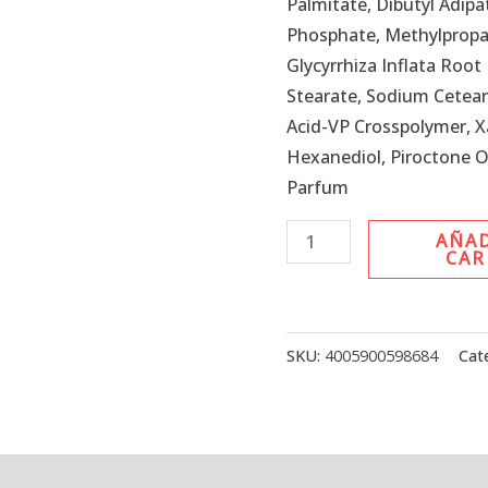
Palmitate, Dibutyl Adipa
Phosphate, Methylpropa
Glycyrrhiza Inflata Root
Stearate, Sodium Ceteary
Acid-VP Crosspolymer, 
Hexanediol, Piroctone 
Parfum
AÑAD
CAR
SKU:
4005900598684
Cat