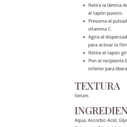
Retira la lámina d
el tapón puesto.
Presiona el pulsado
vitamina C.
Agita el dispensa
para activar la fó
Retire el tapón gi
Pon el recipiente 
inferior para liber
TEXTURA
Serum.
INGREDIE
Aqua, Ascorbic-Acid, Gly