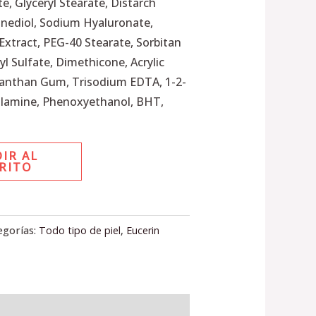
te, Glyceryl Stearate, Distarch
nediol, Sodium Hyaluronate,
 Extract, PEG-40 Stearate, Sorbitan
l Sulfate, Dimethicone, Acrylic
Xanthan Gum, Trisodium EDTA, 1-2-
Olamine, Phenoxyethanol, BHT,
IR AL
RITO
egorías:
Todo tipo de piel
,
Eucerin