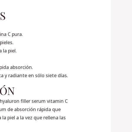
S
na C pura.
pieles.
 la piel.
pida absorción.
ca y radiante en sólo siete días.
IÓN
hyaluron filler serum vitamin C
um de absorción rápida que
 la piel a la vez que rellena las