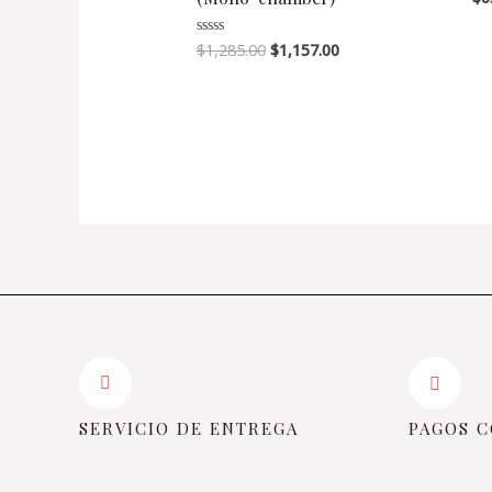
en
0
de
$
1,285.00
$
1,157.00
Valorado
5
en
0
de
5
SERVICIO DE ENTREGA
PAGOS C