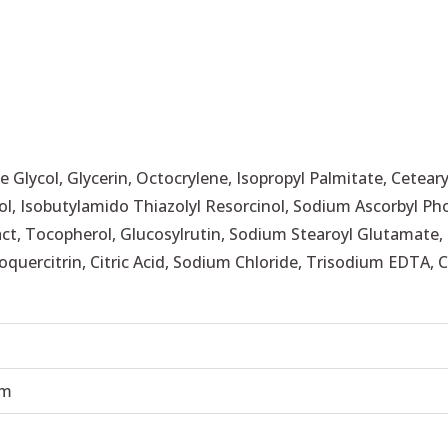
 Glycol, Glycerin, Octocrylene, Isopropyl Palmitate, Cetear
l, Isobutylamido Thiazolyl Resorcinol, Sodium Ascorbyl P
act, Tocopherol, Glucosylrutin, Sodium Stearoyl Glutamate,
oquercitrin, Citric Acid, Sodium Chloride, Trisodium EDTA, 
cm