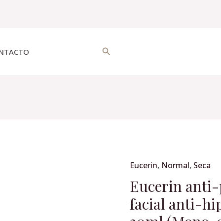
Buscar
NTACTO
Origin
Eucerin
,
Normal
,
Seca
Eucerin
price
anti-
Eucerin anti
was:
pigment
facial anti-h
$1,28
dual