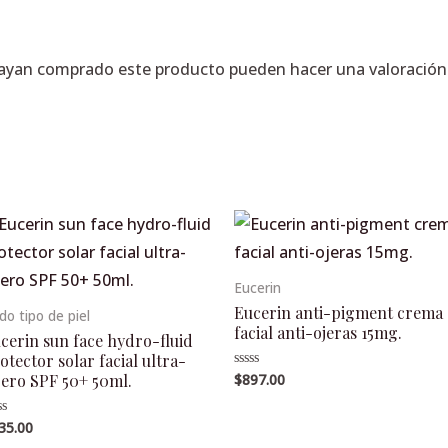
hayan comprado este producto pueden hacer una valoración
Eucerin
Eucerin anti-pigment crema
do tipo de piel
facial anti-ojeras 15mg.
cerin sun face hydro-fluid
otector solar facial ultra-
gero SPF 50+ 50ml.
$
897.00
Valorado
en
0
de
35.00
lorado
5