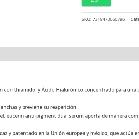
SKU:
7319470066786
Cat
l
Valoraciones (0)
n con thiamidol y Ácido Hialurónico concentrado para una p
anchas y previene su reaparición.
piel. eucerin anti-pigment dual serum aporta de manera c
caz y patentado en la Unión europea y méxico, que actúa en 