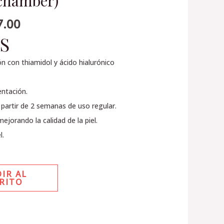
chamber)
7.00
S
n con thiamidol y ácido hialurónico
entación.
 partir de 2 semanas de uso regular.
ejorando la calidad de la piel.
l.
IR AL
RITO