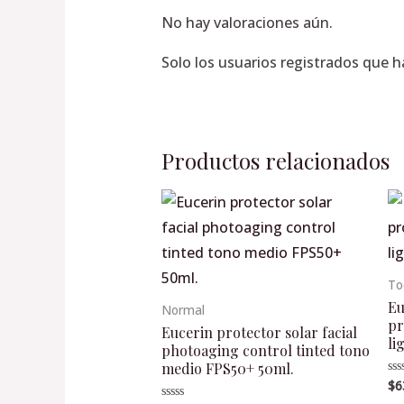
No hay valoraciones aún.
Solo los usuarios registrados que 
Productos relacionados
To
Eu
Normal
pr
Eucerin protector solar facial
li
photoaging control tinted tono
medio FPS50+ 50ml.
$
6
Va
en