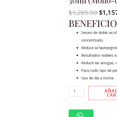
30ml (Mono-
serum
facial
$
1,285.00
$
1,15
anti-
BENEFICIO
hiperpigmentación
30ml
Serum de doble acció
(Mono-
concentrado.
chamber)
Reduce la hiperpigm
cantidad
Resultados visibles a
Reduce las arrugas, m
Para todo tipo de pie
Uso de día y noche.
AÑAD
CAR