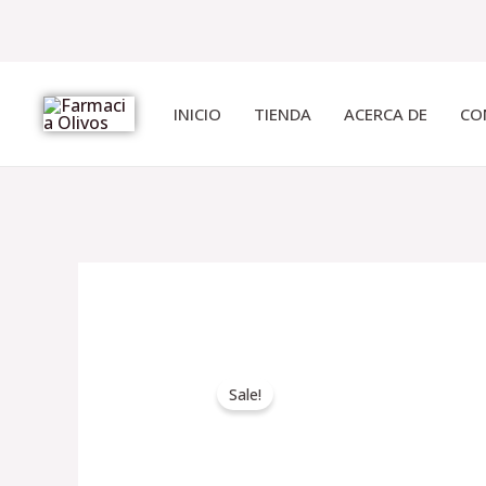
Ir
al
INICIO
TIENDA
ACERCA DE
CO
contenido
Sale!