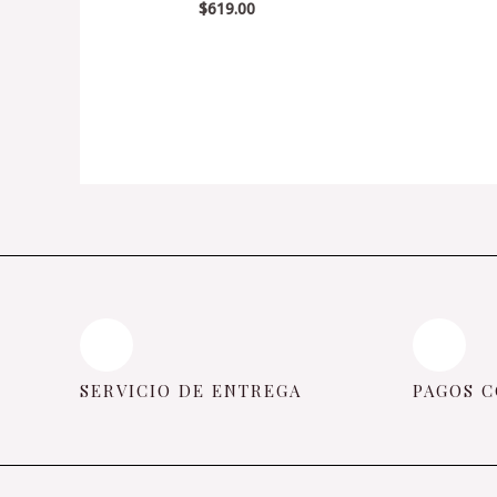
0
$
619.00
Valorado
de
en
5
0
de
5
SERVICIO DE ENTREGA
PAGOS C