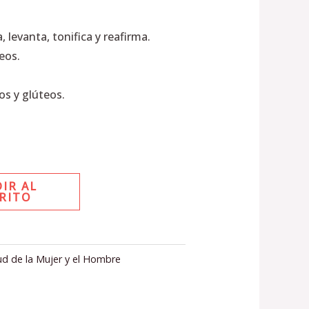
levanta, tonifica y reafirma.
eos.
s y glúteos.
IR AL
RITO
ud de la Mujer y el Hombre