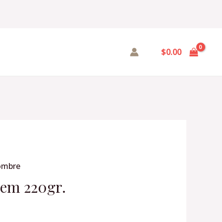
$
0.00
Hombre
em 220gr.