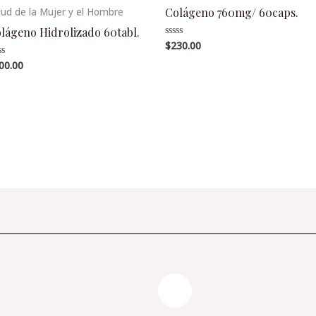
Colágeno 760mg/ 60caps.
lud de la Mujer y el Hombre
lágeno Hidrolizado 60tabl.
$
230.00
Valorado
en
0
00.00
lorado
de
5