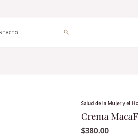
Buscar
NTACTO
Salud de la Mujer y el 
Crema
MacaFem
Crema MacaF
220gr.
$
380.00
cantidad