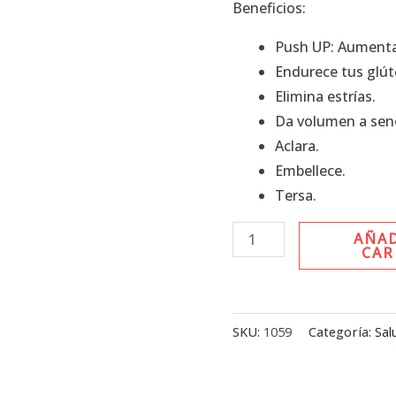
Beneficios:
Push UP: Aumenta, 
Endurece tus glút
Elimina estrías.
Da volumen a seno
Aclara.
Embellece.
Tersa.
AÑAD
CAR
SKU:
1059
Categoría:
Sal