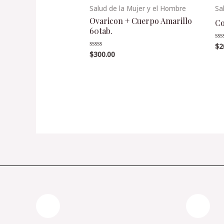
Salud de la Mujer y el Hombre
Sa
Ovaricon + Cuerpo Amarillo
Co
60tab.
$
2
Va
en
$
300.00
Valorado
0
en
de
0
5
de
5