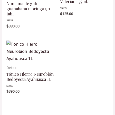
Valeriana 55ml.
Noni uña de gato,
guanábana moringa 90
tabl.
$
125.00
Valorado
en
0
de
$
380.00
Valorado
5
en
0
de
5
Detox
Tónico Hierro Neurobión
Bedoyecta Ayahuasca 1L
$
390.00
Valorado
en
0
de
5