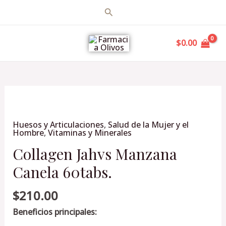
Ir
Buscar
al
MAIN
contenido
$
0.00
MENU
Collagen
Jahvs
Huesos y Articulaciones
,
Salud de la Mujer y el
Manzana
Hombre
,
Vitaminas y Minerales
Canela
Collagen Jahvs Manzana
60tabs.
cantidad
Canela 60tabs.
$
210.00
Beneficios principales: