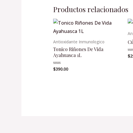
Productos relacionados
An
Cú
Antioxidante Inmunologico
Tonico Riñones De Vida
Ayahuasca 1L
$
2
Va
en
0
de
$
390.00
Valorado
5
en
0
de
5