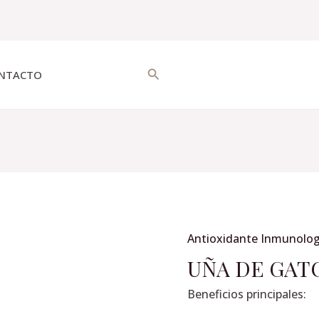
Buscar
NTACTO
Antioxidante Inmunolog
UÑA
DE
UÑA DE GATO
GATO
Beneficios principales:
100