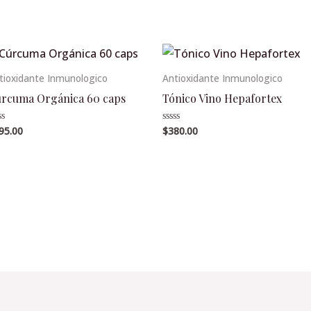
tioxidante Inmunologico
Antioxidante Inmunologico
rcuma Orgánica 60 caps
Tónico Vino Hepafortex
95.00
$
380.00
lorado
Valorado
en
0
de
5