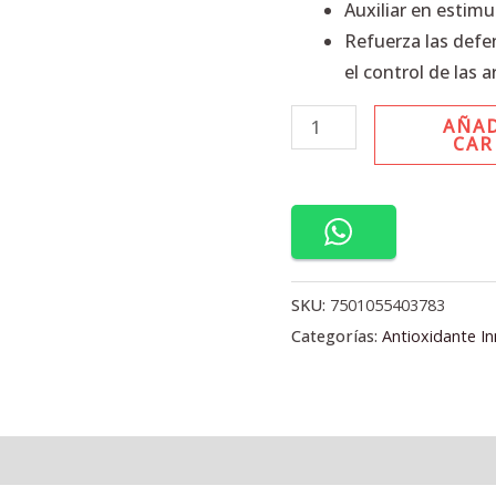
CAP
Auxiliar en estim
cantidad
Refuerza las defe
el control de las 
AÑAD
CAR
SKU:
7501055403783
Categorías:
Antioxidante I
l
Valoraciones (0)