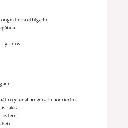
congestiona el hígado
epática
is y cirrosis
ígado
pático y renal provocado por ciertos
ivirales
olesterol
iabeto