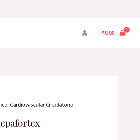
$
0.00
ico
,
Cardiovascular Circulatorio
,
Hepafortex