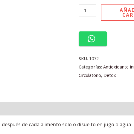
AÑAD
CAR
SKU:
1072
Categorías:
Antioxidante I
Circulatorio
,
Detox
l
Valoraciones (0)
después de cada alimento solo o disuelto en jugo o agua