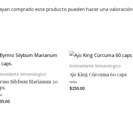
hayan comprado este producto pueden hacer una valoración
Antioxidante Inmunologico
Ajo King Cúrcuma 60 caps
tioxidante Inmunologico
rmo Silybum Marianum 20
ps.
$
250.00
Valorado
en
0
de
35.00
lorado
5