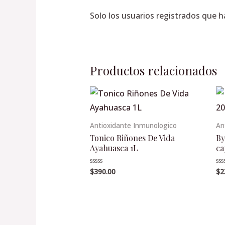
Solo los usuarios registrados que 
Productos relacionados
Antioxidante Inmunologico
An
Tonico Riñones De Vida
By
Ayahuasca 1L
ca
$
390.00
$
2
Valorado
Va
en
en
0
0
de
de
5
5