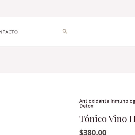
Buscar
NTACTO
Antioxidante Inmunolog
Tónico
Detox
Vino
Tónico Vino 
Hepafortex
cantidad
$
380.00