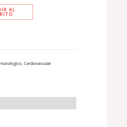
IR AL
RITO
nmunologico
,
Cardiovascular