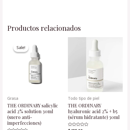
Productos relacionados
Original
Current
price
price
Sale!
Sale!
was:
is:
$415.00.
$395.00.
Grasa
Todo tipo de piel
THE ORDINARY salicylic
THE ORDINARY
acid 2% solution 30ml
hyaluronic acid 2% + b5
(suero anti-
(sérum hidratante) 30ml
imperfecciones)