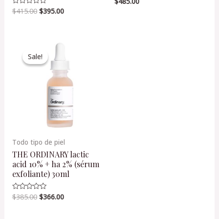
$
485.00
Valorado
en
$
415.00
$
395.00
Valorado
0
en
de
0
5
de
5
Original
Current
price
price
Sale!
Sale!
was:
is:
$385.00.
$366.00.
Todo tipo de piel
THE ORDINARY lactic
acid 10% + ha 2% (sérum
exfoliante) 30ml
$
385.00
$
366.00
Valorado
en
0
de