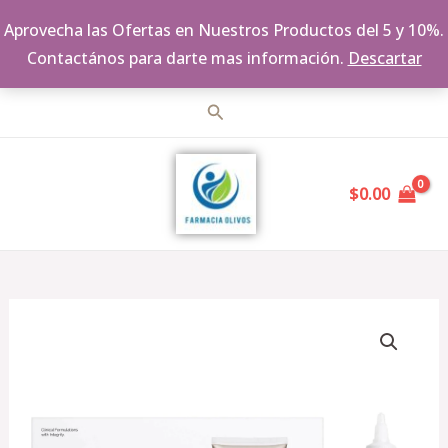
Aprovecha las Ofertas en Nuestros Productos del 5 y 10%.
Contactános para darte mas información.
Descartar
Ir
Buscar
al
MAIN
contenido
$
0.00
MENU
The
Ordinary
The
Bright
Kit