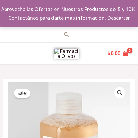
Aprovecha las Ofertas en Nuestros Productos del 5 y 10%.
Contactános para darte mas información.
Descartar
Ir
Buscar
al
MAIN
contenido
$
0.00
MENU
Original
Current
THE
price
price
Sale!
ORDINARY
was:
is:
glycolic
$557.00.
$501.00.
acid
7%
toning
solution