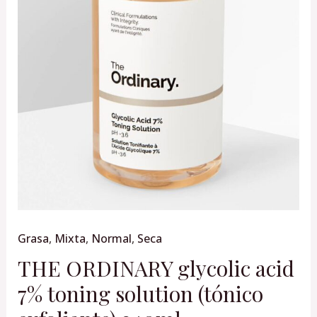
(tónico
exfoliante)
240ml
cantidad
Grasa
,
Mixta
,
Normal
,
Seca
THE ORDINARY glycolic acid
7% toning solution (tónico