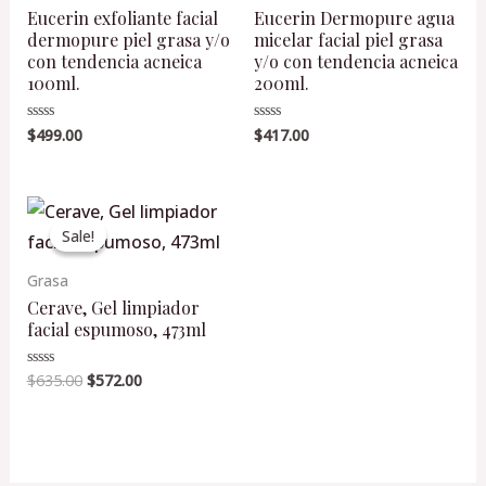
Eucerin exfoliante facial
Eucerin Dermopure agua
dermopure piel grasa y/o
micelar facial piel grasa
con tendencia acneica
y/o con tendencia acneica
100ml.
200ml.
$
499.00
$
417.00
Valorado
Valorado
en
en
0
0
de
de
5
5
Original
Current
price
price
Sale!
Sale!
was:
is:
$635.00.
$572.00.
Grasa
Cerave, Gel limpiador
facial espumoso, 473ml
$
635.00
$
572.00
Valorado
en
0
de
5