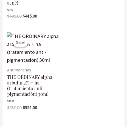
acné)
5
$
435.00
$
415.00
Valorado
en
0
de
5
Original
Current
price
price
Sale!
Sale!
was:
is:
$580.00.
$551.00.
Antimanchas
THE ORDINARY alpha
arbutin 2% + ha
(tratamiento anti-
pigmentación) 30ml
$
580.00
$
551.00
Valorado
en
0
de
5