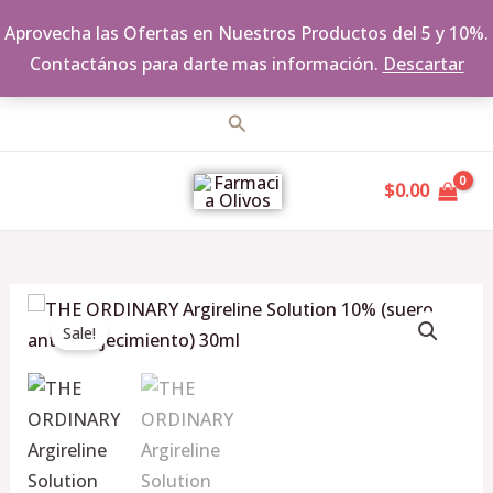
Aprovecha las Ofertas en Nuestros Productos del 5 y 10%.
Contactános para darte mas información.
Descartar
Ir
Buscar
al
MAIN
contenido
$
0.00
MENU
Original
Current
THE
price
price
Sale!
ORDINARY
was:
is:
Argireline
$498.00.
$474.00.
Solution
10%
(suero
antienvejecimiento)