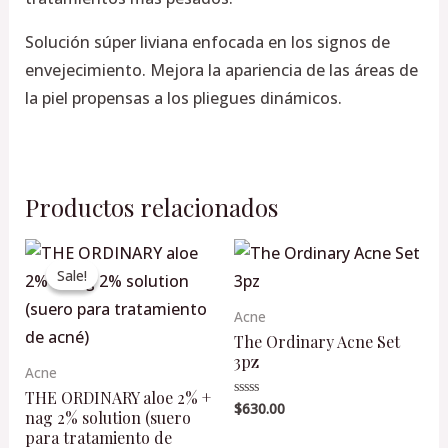
Solución súper liviana enfocada en los signos de
envejecimiento. Mejora la apariencia de las áreas de
la piel propensas a los pliegues dinámicos.
Productos relacionados
Original
Current
price
price
Sale!
Sale!
was:
is:
$435.00.
$415.00.
Acne
The Ordinary Acne Set
3pz
Acne
THE ORDINARY aloe 2% +
$
630.00
Valorado
nag 2% solution (suero
en
0
para tratamiento de
de