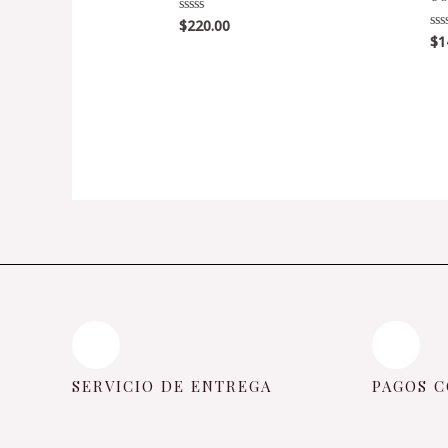
$
220.00
Valorado
en
$
1
Va
0
en
de
0
5
de
5
SERVICIO DE ENTREGA
PAGOS C