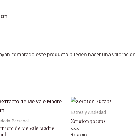
6 cm
hayan comprado este producto pueden hacer una valoración
Estres y Ansiedad
Xeroton 30caps.
idado Personal
tracto de Me Vale Madre
0ml
$
170.00
Valorado