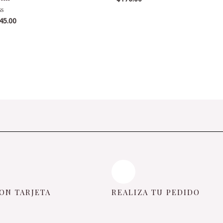
en
0
de
45.00
lorado
5
ON TARJETA
REALIZA TU PEDIDO