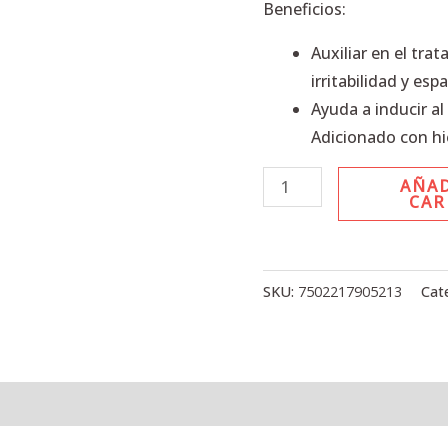
cantidad
Beneficios:
Auxiliar en el tra
irritabilidad y es
Ayuda a inducir al
Adicionado con hi
AÑAD
CAR
SKU:
7502217905213
Cat
l
Valoraciones (0)