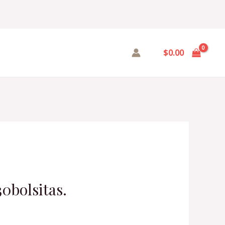
$
0.00
0bolsitas.