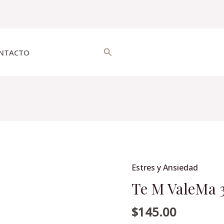
Buscar
NTACTO
Estres y Ansiedad
Te
M
Te M ValeMa 3
ValeMa
$
145.00
30bolsitas.