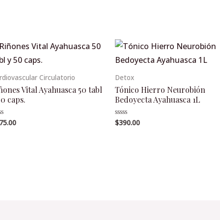
rdiovascular Circulatorio
Detox
ñones Vital Ayahuasca 50 tabl
Tónico Hierro Neurobión
50 caps.
Bedoyecta Ayahuasca 1L
75.00
$
390.00
lorado
Valorado
en
0
de
5