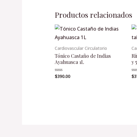
Productos relacionados
Cardiovascular Circulatorio
Ca
Tónico Castaño de Indias
Ri
Ayahuasca 1L
y 
$
390.00
$
3
Valorado
Va
en
en
0
0
de
de
5
5