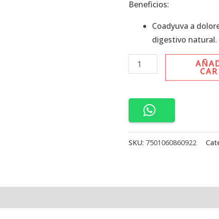
Sobres.
Beneficios:
cantidad
Coadyuva a dolor
digestivo natural.
AÑAD
CAR
SKU:
7501060860922
Cat
l
Valoraciones (0)