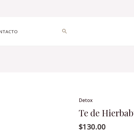
Buscar
NTACTO
Detox
Te
de
Te de Hierbab
Hierbabuena
$
130.00
36