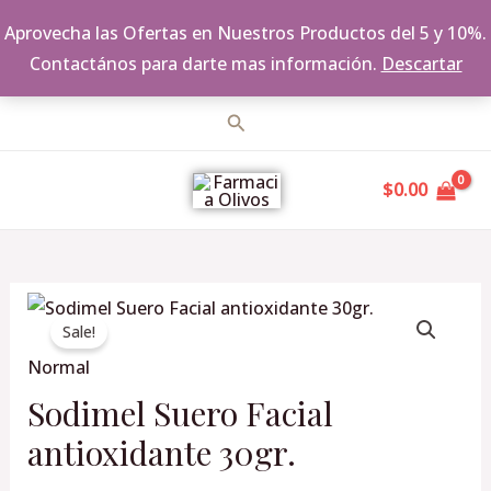
Aprovecha las Ofertas en Nuestros Productos del 5 y 10%.
Contactános para darte mas información.
Descartar
Ir
Buscar
al
MAIN
contenido
$
0.00
MENU
Original
Current
Sodimel
price
price
Sale!
Suero
was:
is:
Normal
Facial
$985.00.
$840.00.
antioxidante
Sodimel Suero Facial
30gr.
antioxidante 30gr.
cantidad