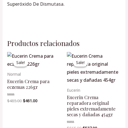
Superóxido De Dismutasa.
Productos relacionados
Original
Current
Original
Current
price
price
price
price
Sale!
Sale!
Sale!
Sale!
was:
is:
was:
is:
$485.00.
$461.00.
$565.00.
$537.00.
Normal
Eucerin Crema para
eczemas 226gr
Eucerin
Eucerin Crema
$
485.00
$
461.00
Valorado
reparadora original
en
0
pieles extremadamente
de
secas y dañadas 454gr
5
Valorado