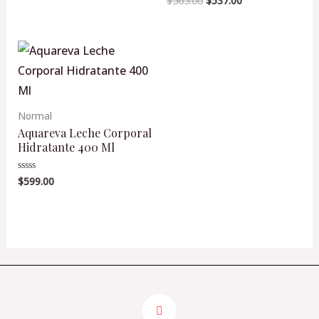
$
565.00
$
537.00
en
0
de
5
Normal
Aquareva Leche Corporal
Hidratante 400 Ml
$
599.00
Valorado
en
0
de
5