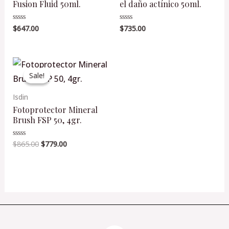
Fusion Fluid 50ml.
el daño actínico 50ml.
$
647.00
$
735.00
Valorado
Valorado
en
en
0
0
de
de
5
5
Original
Current
price
price
Sale!
Sale!
was:
is:
$865.00.
$779.00.
Isdin
Fotoprotector Mineral
Brush FSP 50, 4gr.
$
865.00
$
779.00
Valorado
en
0
de
5