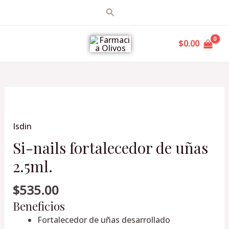
Ir
Buscar
al
MAIN
contenido
$
0.00
MENU
Si-
nails
Isdin
fortalecedor
de
Si-nails fortalecedor de uñas
uñas
2.5ml.
2.5ml.
cantidad
$
535.00
Beneficios
Fortalecedor de uñas desarrollado