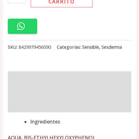
CARRITO
SKU:
8429979456090
Categorías:
Sensible
,
Sesderma
Descripción
Información adicional
Valoraciones (0)
Ingredientes
AQUA, BIS-ETHYLHEXYLOXYPHENOL