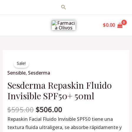
Ir
Buscar
al
MAIN
contenido
$
0.00
MENU
Original
Current
Sesderma
price
price
Sale!
Repaskin
was:
is:
Sensible
,
Sesderma
Fluido
$595.00.
$506.00.
Invisible
Sesderma Repaskin Fluido
SPF50+
Invisible SPF50+ 50ml
50ml
cantidad
$
595.00
$
506.00
Repaskin Facial Fluido Invisible SPF50 tiene una
textura fluida ultraligera, se absorbe rápidamente y