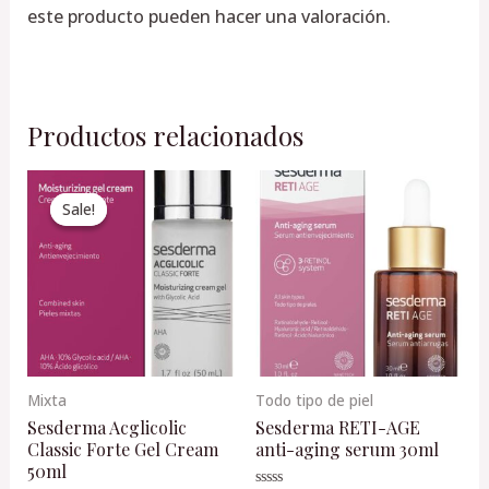
este producto pueden hacer una valoración.
Productos relacionados
Original
Current
price
price
Sale!
Sale!
was:
is:
$1,270.00.
$1,143.00.
Mixta
Todo tipo de piel
Sesderma Acglicolic
Sesderma RETI-AGE
Classic Forte Gel Cream
anti-aging serum 30ml
50ml