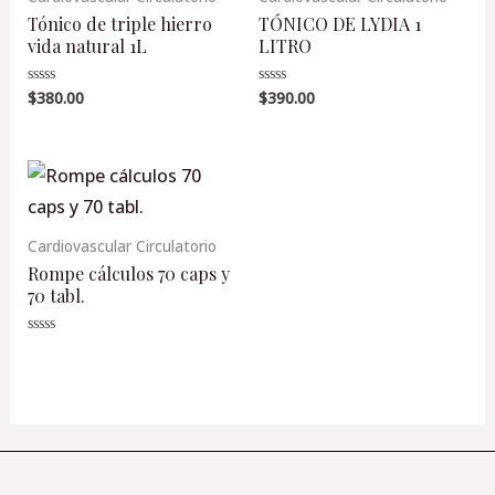
Tónico de triple hierro
TÓNICO DE LYDIA 1
vida natural 1L
LITRO
$
380.00
$
390.00
Valorado
Valorado
en
en
0
0
de
de
5
5
Cardiovascular Circulatorio
Rompe cálculos 70 caps y
70 tabl.
Valorado
en
0
de
5