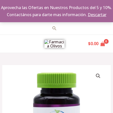
Aprovecha las Ofertas en Nuestros Productos del 5 y 10%.
Contactános para darte mas información.
Descartar
Ir
Buscar
al
MAIN
contenido
$
0.00
MENU
Semilla
De
Uva
60
Caps.
cantidad