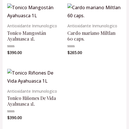
Antioxidante Inmunologico
Antioxidante Inmunologico
Tonico Mangostán
Cardo mariano Miltlan
Ayahuasca 1L
60 caps.
$
390.00
$
265.00
Valorado
Valorado
en
en
0
0
de
de
5
5
Antioxidante Inmunologico
Tonico Riñones De Vida
Ayahuasca 1L
$
390.00
Valorado
en
0
de