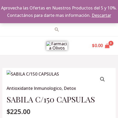
Aprovecha las Ofertas en Nuestros Productos del 5 y 10%.
Contactános para darte mas información.
Descartar
Ir
Buscar
al
MAIN
contenido
$
0.00
MENU
SABILA
C/150
Antioxidante Inmunologico
,
Detox
CAPSULAS
cantidad
SABILA C/150 CAPSULAS
$
225.00