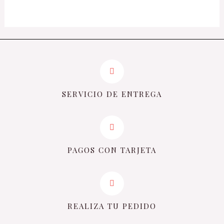
5
SERVICIO DE ENTREGA
PAGOS CON TARJETA
REALIZA TU PEDIDO