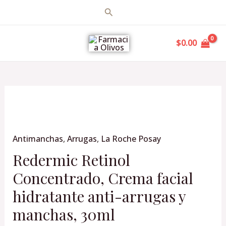
Ir
Buscar
al
MAIN
contenido
$
0.00
MENU
Redermic
Retinol
Concentrado,
Antimanchas
,
Arrugas
,
La Roche Posay
Crema
facial
Redermic Retinol
hidratante
Concentrado, Crema facial
anti-
hidratante anti-arrugas y
arrugas
y
manchas, 30ml
manchas,