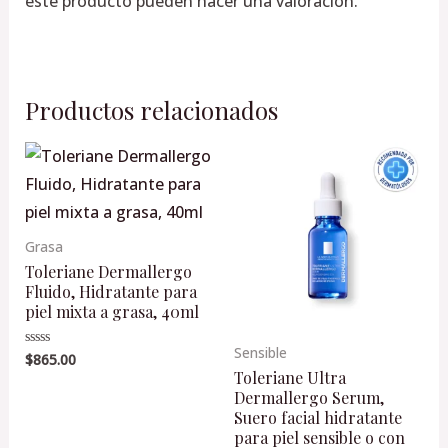
este producto pueden hacer una valoración.
Productos relacionados
Grasa
Toleriane Dermallergo
Fluido, Hidratante para
piel mixta a grasa, 40ml
Sensible
$
865.00
Valorado
en
Toleriane Ultra
0
Dermallergo Serum,
de
5
Suero facial hidratante
para piel sensible o con