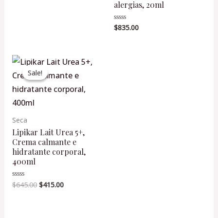
alergias, 20ml
$
835.00
Valorado
en
0
de
5
Original
Current
price
price
Sale!
Sale!
was:
is:
$645.00.
$415.00.
Seca
Lipikar Lait Urea 5+,
Crema calmante e
hidratante corporal,
400ml
$
645.00
$
415.00
Valorado
en
0
de
5