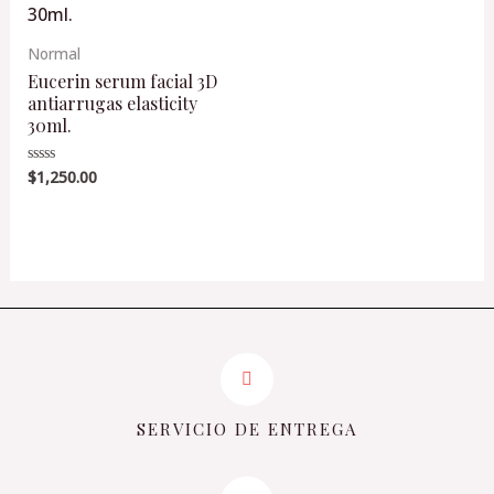
Normal
Eucerin serum facial 3D
antiarrugas elasticity
30ml.
$
1,250.00
Valorado
en
0
de
5
SERVICIO DE ENTREGA