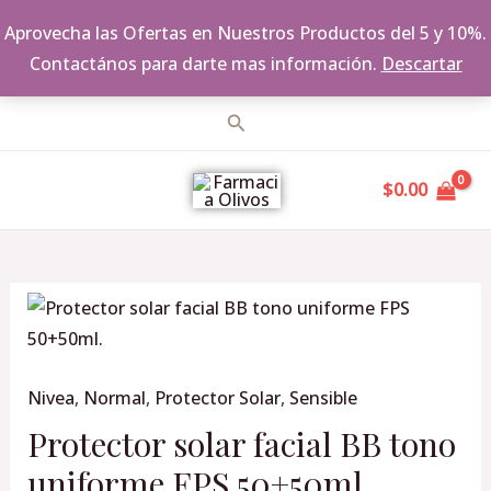
Aprovecha las Ofertas en Nuestros Productos del 5 y 10%.
Contactános para darte mas información.
Descartar
Ir
Buscar
al
MAIN
contenido
$
0.00
MENU
Protector
solar
facial
Nivea
,
Normal
,
Protector Solar
,
Sensible
BB
tono
Protector solar facial BB tono
uniforme
uniforme FPS 50+50ml.
FPS