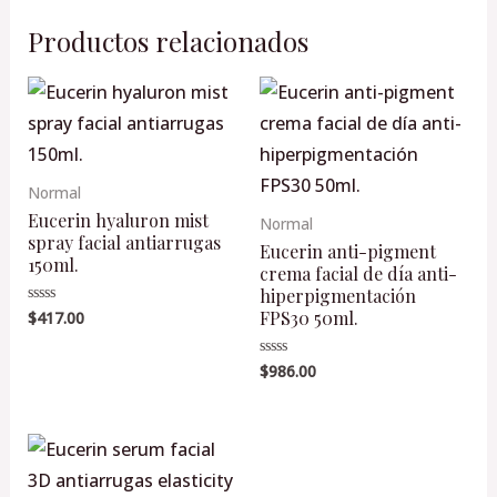
Productos relacionados
Normal
Eucerin hyaluron mist
Normal
spray facial antiarrugas
Eucerin anti-pigment
150ml.
crema facial de día anti-
hiperpigmentación
FPS30 50ml.
$
417.00
Valorado
en
0
de
$
986.00
Valorado
5
en
0
de
5