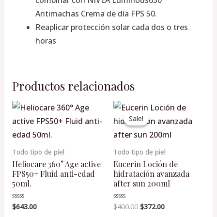
Antimachas Crema de día FPS 50.
Reaplicar protección solar cada dos o tres
horas
Productos relacionados
Original
Current
price
price
Sale!
Sale!
was:
is:
$400.00.
$372.00.
Todo tipo de piel
Todo tipo de piel
Heliocare 360° Age active
Eucerin Loción de
FPS50+ Fluid anti-edad
hidratación avanzada
50ml.
after sun 200ml
$
643.00
$
400.00
$
372.00
Valorado
Valorado
en
en