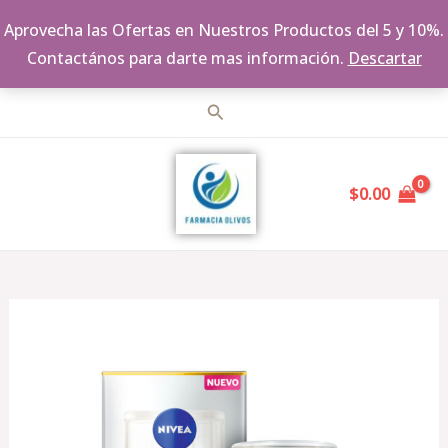
Aprovecha las Ofertas en Nuestros Productos del 5 y 10%.
Contactános para darte mas información.
Descartar
Ir
Buscar
al
MAIN
contenido
$
0.00
MENU
Nivea
Luminous630
Serum
anti-
manchas