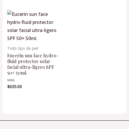
0
0
de
de
5
5
Todo tipo de piel
Eucerin sun face hydro-
fluid protector solar
facial ultra-ligero SPF
50+ 50ml.
$
635.00
Valorado
en
0
de
5