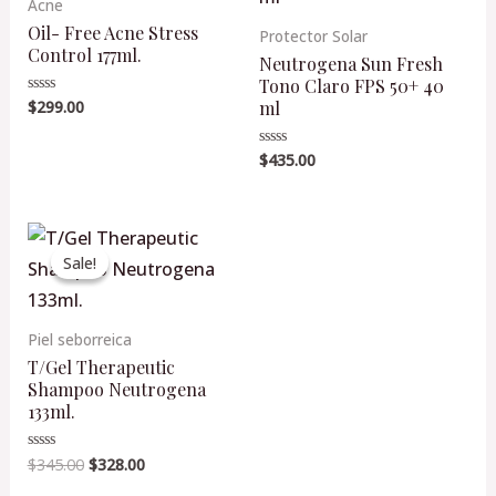
Acne
Oil- Free Acne Stress
Protector Solar
Control 177ml.
Neutrogena Sun Fresh
Tono Claro FPS 50+ 40
ml
$
299.00
Valorado
en
0
de
$
435.00
Valorado
5
en
0
de
5
Original
Current
price
price
Sale!
Sale!
was:
is:
$345.00.
$328.00.
Piel seborreica
T/Gel Therapeutic
Shampoo Neutrogena
133ml.
$
345.00
$
328.00
Valorado
en
0