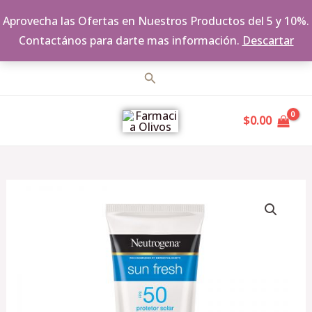
Aprovecha las Ofertas en Nuestros Productos del 5 y 10%.
Contactános para darte mas información.
Descartar
Ir
Buscar
al
MAIN
contenido
$
0.00
MENU
Neutrogena
Sun
Fresh
Corporal
FPS
50
200