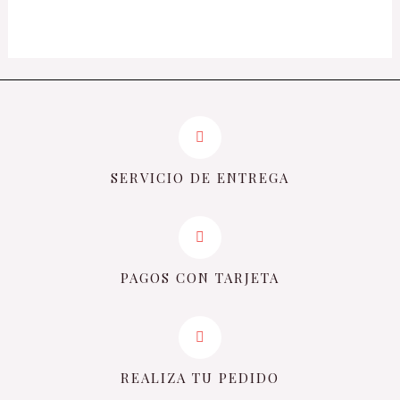
de
5
SERVICIO DE ENTREGA
PAGOS CON TARJETA
REALIZA TU PEDIDO