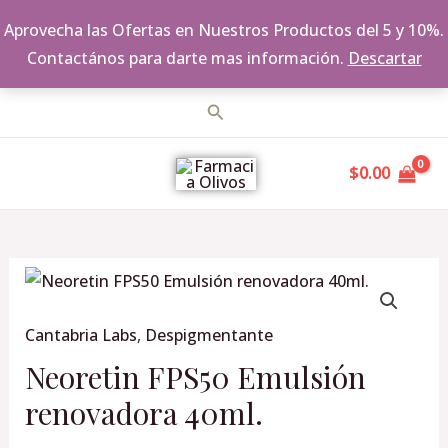
Aprovecha las Ofertas en Nuestros Productos del 5 y 10%.
Contactános para darte mas información.
Descartar
Ir
Buscar
al
MAIN
contenido
$
0.00
MENU
Neoretin
FPS50
Cantabria Labs
,
Despigmentante
Emulsión
renovadora
Neoretin FPS50 Emulsión
40ml.
renovadora 40ml.
cantidad