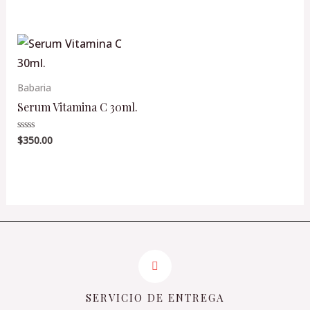
en
en
0
0
de
de
5
5
Babaria
Serum Vitamina C 30ml.
$
350.00
Valorado
en
0
de
5
SERVICIO DE ENTREGA