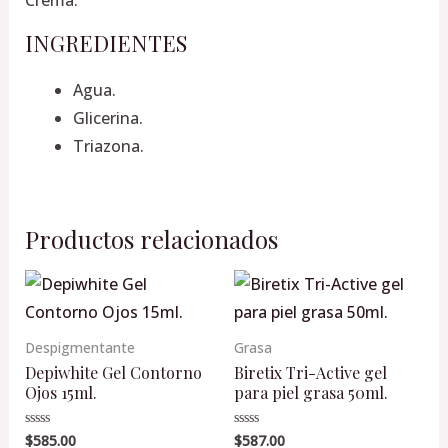
INGREDIENTES
Agua.
Glicerina.
Triazona.
Productos relacionados
Despigmentante
Grasa
Depiwhite Gel Contorno
Biretix Tri-Active gel
Ojos 15ml.
para piel grasa 50ml.
$
585.00
$
587.00
Valorado
Valorado