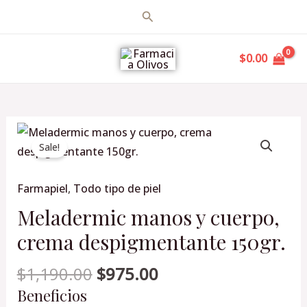
Ir
Buscar
al
MAIN
contenido
$
0.00
MENU
Original
Current
Meladermic
price
price
Sale!
manos
was:
is:
y
$1,190.00.
$975.00.
Farmapiel
,
Todo tipo de piel
cuerpo,
crema
Meladermic manos y cuerpo,
despigmentante
crema despigmentante 150gr.
150gr.
cantidad
$
1,190.00
$
975.00
Beneficios