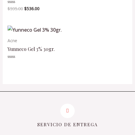
0
de
$
595.00
$
536.00
Valorado
5
en
0
de
5
Acne
Yunneco Gel 3% 30gr.
Valorado
en
0
de
5
SERVICIO DE ENTREGA