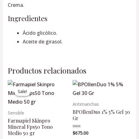
Crema.
Ingredientes
Ácido glicólico.
Aceite de girasol.
Productos relacionados
Original
Current
price
price
Sale!
Sale!
was:
is:
$595.00.
$536.00.
Antimanchas
BPOllenDuo 1% 5% Gel 30
Sensible
Gr
Farmapiel Skinpro
Mineral Fps50 Tono
Medio 50 gr
$
675.00
Valorado
en