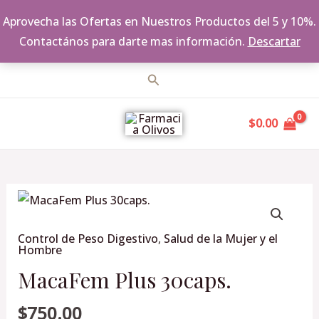
Aprovecha las Ofertas en Nuestros Productos del 5 y 10%.
Contactános para darte mas información.
Descartar
Ir
Buscar
al
MAIN
contenido
$
0.00
MENU
MacaFem
Plus
Control de Peso Digestivo
,
Salud de la Mujer y el
30caps.
Hombre
cantidad
MacaFem Plus 30caps.
$
750.00