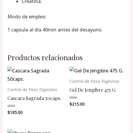
Creatina.
Modo de empleo:
1 capsula al día 40min antes del desayuno.
Productos relacionados
Control de Peso Digestivo
Gel De Jengibre 475 G.
Control de Peso Digestivo
Cascara Sagrada 50caps.
$
215.00
Valorado
en
0
$
185.00
Valorado
de
en
5
0
de
5