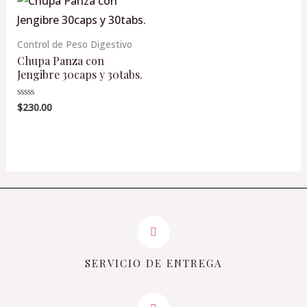
Control de Peso Digestivo
Chupa Panza con
Jengibre 30caps y 30tabs.
$
230.00
Valorado
en
0
de
5
SERVICIO DE ENTREGA