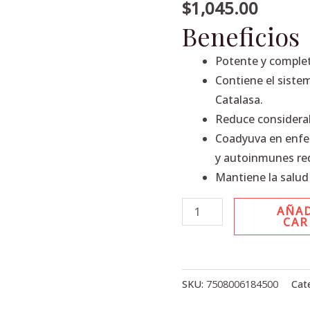
30
$
1,045.00
Caps.
Beneficios
cantidad
Potente y comple
Contiene el siste
Catalasa.
Reduce considerab
Coadyuva en enfe
y autoinmunes red
Mantiene la salud
AÑAD
CAR
SKU:
7508006184500
Cat