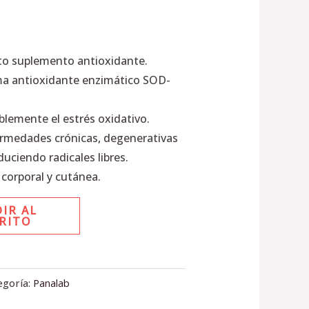
to suplemento antioxidante.
ma antioxidante enzimático SOD-
lemente el estrés oxidativo.
rmedades crónicas, degenerativas
uciendo radicales libres.
 corporal y cutánea.
IR AL
RITO
egoría:
Panalab