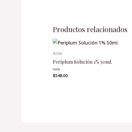
Productos relacionados
Acne
Periplum Solución 1% 50ml.
$
548.00
Valorado
en
0
de
5