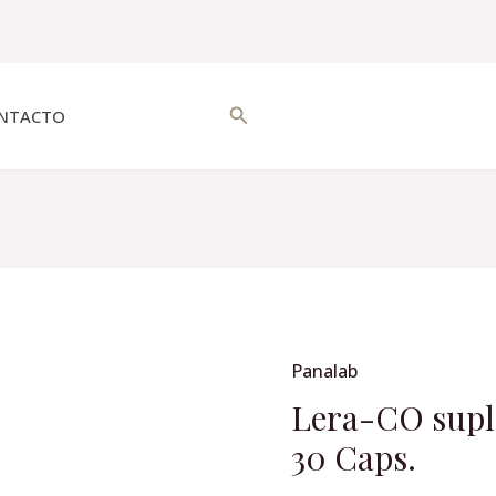
Buscar
NTACTO
Panalab
Lera-
CO
Lera-CO supl
suplemento
30 Caps.
alimenticio