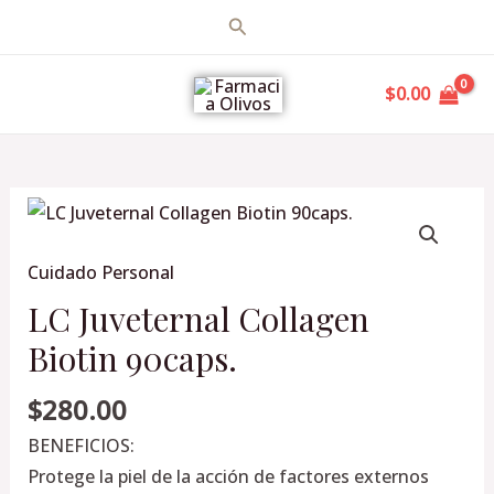
Ir
Buscar
al
MAIN
contenido
$
0.00
MENU
LC
Juveternal
Cuidado Personal
Collagen
Biotin
LC Juveternal Collagen
90caps.
Biotin 90caps.
cantidad
$
280.00
BENEFICIOS:
Protege la piel de la acción de factores externos