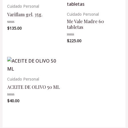
Cuidado Personal
Variflam gel. 35g.
Cuidado Personal
Me Vale Madre 60
tabletas
$
135.00
Valorado
en
0
de
$
225.00
Valorado
5
en
0
de
5
Cuidado Personal
ACEITE DE OLIVO 50 ML
$
40.00
Valorado
en
0
de
5