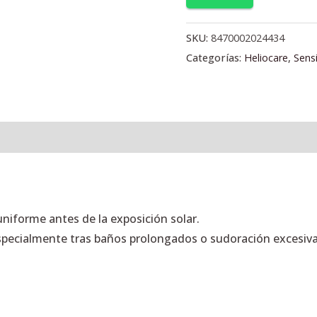
SKU:
8470002024434
Categorías:
Heliocare
,
Sens
l
Valoraciones (0)
niforme antes de la exposición solar.
specialmente tras baños prolongados o sudoración excesiva