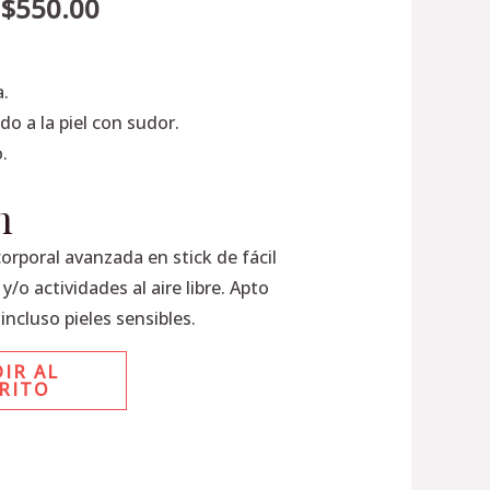
.
$
550.00
a.
o a la piel con sudor.
.
n
corporal avanzada en stick de fácil
y/o actividades al aire libre. Apto
 incluso pieles sensibles.
IR AL
RITO