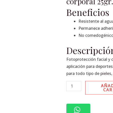
corporal 25gr
stick,
fotoprotector
Beneficios
facial
Resistente al agu
y
Permanece adherid
corporal
No comedogénico
25gr.
cantidad
Descripció
Fotoprotección facial y 
aplicación para deportes 
para todo tipo de pieles,
AÑAD
CAR