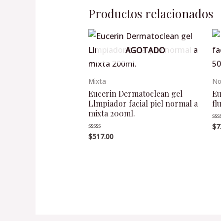
Productos relacionados
AGOTADO
Mixta
No
Eucerin Dermatoclean gel
Eu
Llmpiador facial piel normal a
fl
mixta 200ml.
$
7
Va
en
$
517.00
Valorado
0
en
de
0
5
de
5