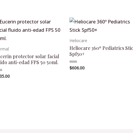
Heliocare
Heliocare 360º Pediatrics Sti
rmal
Spf50+
cerin protector solar facial
uido anti-edad FPS 50 50ml.
$
606.00
Valorado
en
0
35.00
lorado
de
5