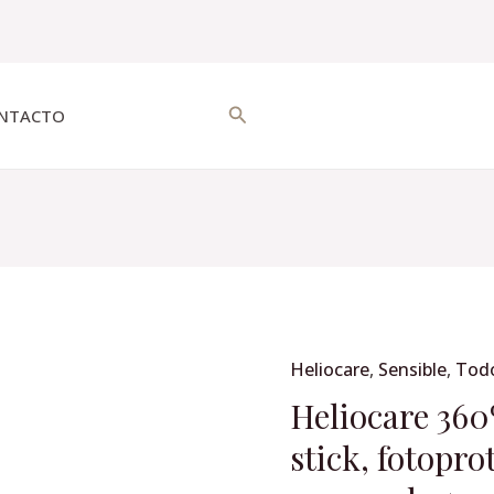
Buscar
NTACTO
Heliocare
,
Sensible
,
Todo
Heliocare
360º
Heliocare 360
Sport
stick, fotoprot
transparent