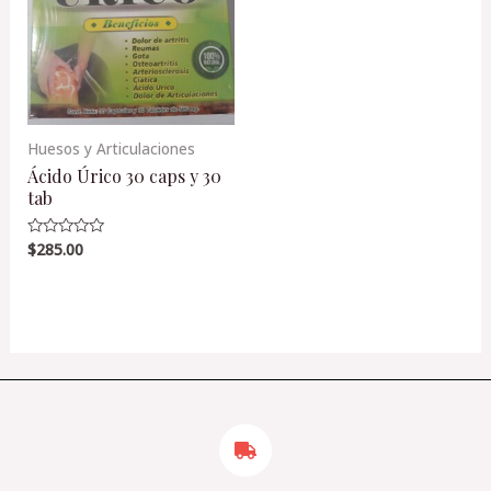
Huesos y Articulaciones
Ácido Úrico 30 caps y 30
tab
$
285.00
Valorado
en
0
de
5