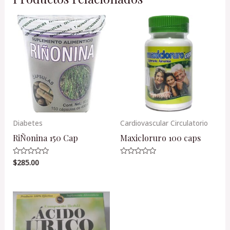
Diabetes
Cardiovascular Circulatorio
RiÑonina 150 Cap
Maxicloruro 100 caps
$
285.00
Valorado
Valorado
en
en
0
0
de
de
5
5