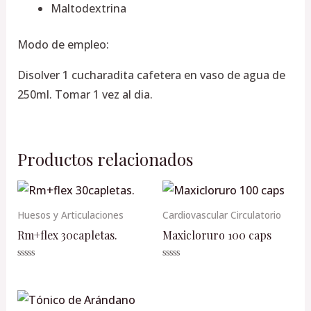
Maltodextrina
Modo de empleo:
Disolver 1 cucharadita cafetera en vaso de agua de
250ml. Tomar 1 vez al dia.
Productos relacionados
Huesos y Articulaciones
Cardiovascular Circulatorio
Rm+flex 30capletas.
Maxicloruro 100 caps
Valorado
Valorado
en
en
0
0
de
de
5
5