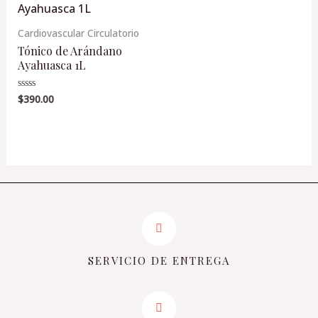
Cardiovascular Circulatorio
Tónico de Arándano
Ayahuasca 1L
$
390.00
Valorado
en
0
de
5
SERVICIO DE ENTREGA