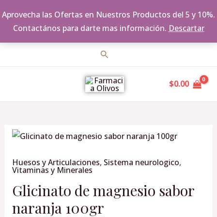
Aprovecha las Ofertas en Nuestros Productos del 5 y 10%.
Contactános para darte mas información.
Descartar
Ir
Buscar
al
MAIN
contenido
$
0.00
MENU
Glicinato
de
Huesos y Articulaciones
,
Sistema neurologico
,
magnesio
Vitaminas y Minerales
sabor
Glicinato de magnesio sabor
naranja
100gr
naranja 100gr
cantidad