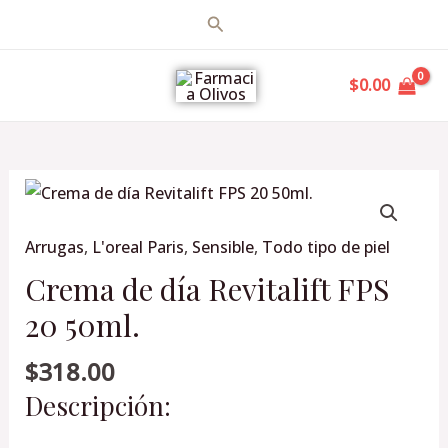
Ir
Buscar
al
MAIN
contenido
$
0.00
MENU
Crema
de
Arrugas
,
L'oreal Paris
,
Sensible
,
Todo tipo de piel
día
Revitalift
Crema de día Revitalift FPS
FPS
20 50ml.
20
50ml.
$
318.00
cantidad
Descripción: