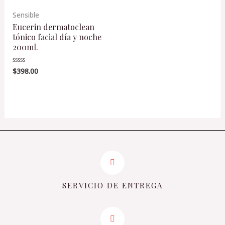
Sensible
Eucerin dermatoclean
tónico facial día y noche
200ml.
$
398.00
Valorado
en
0
de
5
SERVICIO DE ENTREGA