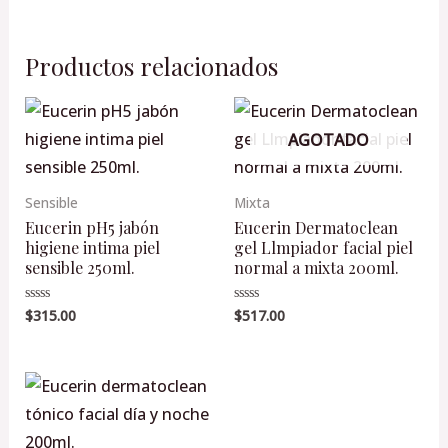
Productos relacionados
AGOTADO
Sensible
Mixta
Eucerin pH5 jabón
Eucerin Dermatoclean
higiene intima piel
gel Llmpiador facial piel
sensible 250ml.
normal a mixta 200ml.
$
315.00
$
517.00
Valorado
Valorado
en
en
0
0
de
de
5
5