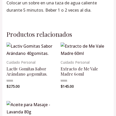
Colocar un sobre en una taza de agua caliente
durante 5 minutos. Beber 1 o 2 veces al dia.
Productos relacionados
Cuidado Personal
Cuidado Personal
Lactiv Gomitas Sabor
Extracto de Me Vale
Arándano 40gomitas.
Madre 60ml
$
275.00
$
145.00
Valorado
Valorado
en
en
0
0
de
de
5
5