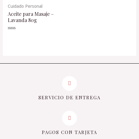
Cuidado Personal
Aceite para Masaje –
Lavanda 80g
Valorado
en
0
de
5
SERVICIO DE ENTREGA
PAGOS CON TARJETA