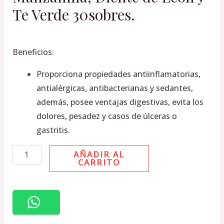
Te Verde 30sobres.
y
Te
Verde
Beneficios:
30sobres.
cantidad
Proporciona propiedades antiinflamatorias,
antialérgicas, antibacterianas y sedantes,
además, posee ventajas digestivas, evita los
dolores, pesadez y casos de úlceras o
gastritis.
AÑADIR AL
CARRITO