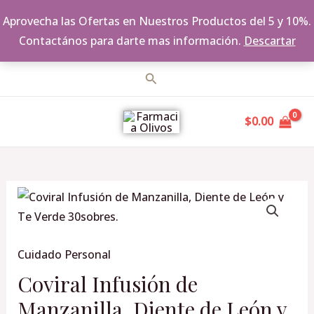
Aprovecha las Ofertas en Nuestros Productos del 5 y 10%.
Contactános para darte mas información.
Descartar
Ir
Buscar
al
MAIN
contenido
$
0.00
MENU
Coviral
Infusión
de
Cuidado Personal
Manzanilla,
Diente
Coviral Infusión de
de
Manzanilla, Diente de León y
León