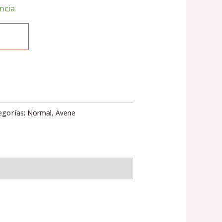
ncia
egorías:
Normal
,
Avene