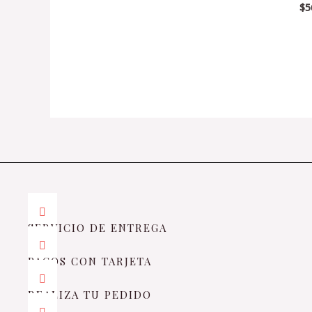
$
5
Va
5
en
0
de
5
SERVICIO DE ENTREGA
PAGOS CON TARJETA
REALIZA TU PEDIDO