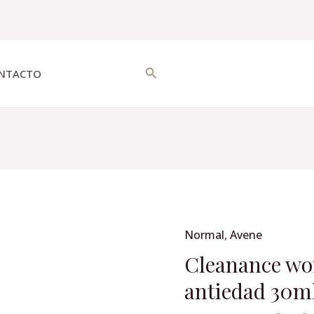
Buscar
NTACTO
Normal
,
Avene
Cleanance
women
Cleanance wo
suero,
antiedad 30m
antiedad