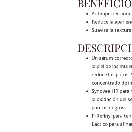
BENEFICIO
30ml.
cantidad
Antimperfecciones
Reduce la aparienc
Suaviza la textura 
DESCRIPC
Un sérum correcto
la piel de las muje
reduce los poros. 
concentrado de i
Synovea HR para r
la oxidación del s
puntos negros.
P-Refinyl para ten
Láctico para afinar