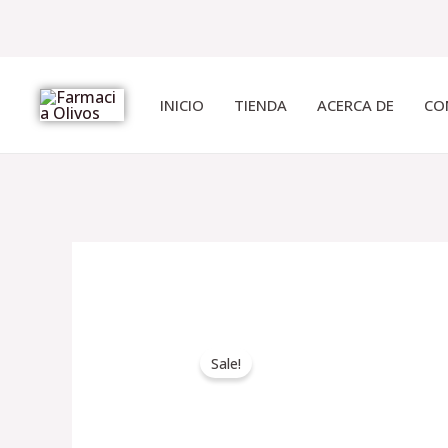
Ir
al
INICIO
TIENDA
ACERCA DE
CO
contenido
Sale!