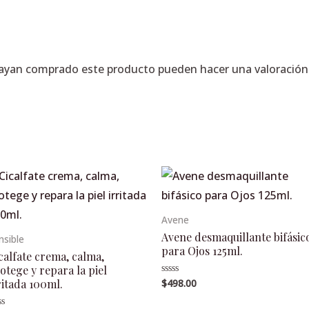
hayan comprado este producto pueden hacer una valoración
Avene
Avene desmaquillante bifásic
nsible
para Ojos 125ml.
calfate crema, calma,
otege y repara la piel
ritada 100ml.
$
498.00
Valorado
en
0
de