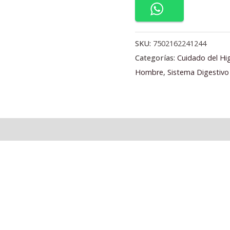
SKU:
7502162241244
Categorías:
Cuidado del H
Hombre
,
Sistema Digestivo
l
Valoraciones (0)