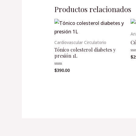
Productos relacionados
An
Cú
Cardiovascular Circulatorio
Tónico colesterol diabetes y
presión 1L
$
2
Va
en
0
de
$
390.00
Valorado
5
en
0
de
5