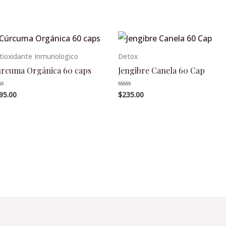
tioxidante Inmunologico
Detox
rcuma Orgánica 60 caps
Jengibre Canela 60 Cap
95.00
$
235.00
lorado
Valorado
en
0
de
5