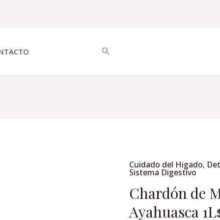
Buscar
NTACTO
Cuidado del Higado
,
De
Chardón
Sistema Digestivo
de
Chardón de M
Marie
Ayahuasca 1L
Tónico