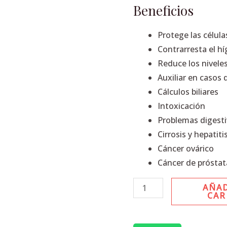
Ayahuasca
Beneficios
1L
cantidad
Protege las célula
Contrarresta el h
Reduce los niveles 
Auxiliar en casos
Cálculos biliares
Intoxicación
Problemas digest
Cirrosis y hepatitis
Cáncer ovárico
Cáncer de próstat
AÑAD
CAR