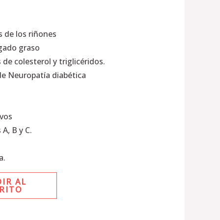
s de los riñones
ígado graso
de colesterol y triglicéridos.
 de Neuropatía diabética
ivos
 A, B y C.
a.
IR AL
RITO