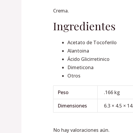
Crema.
Ingredientes
Acetato de Tocoferilo
Alantoina
Ácido Glicirretinico
Dimeticona
Otros
Peso
.166 kg
Dimensiones
6.3 × 4.5 × 1
No hay valoraciones aún.