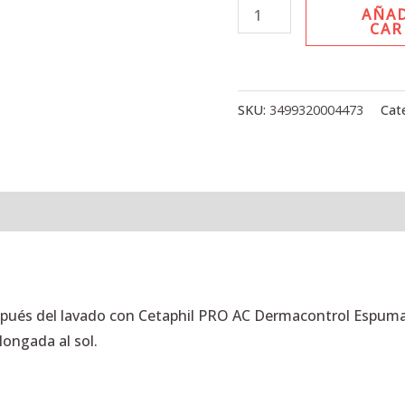
AÑAD
CAR
SKU:
3499320004473
Cat
l
Valoraciones (0)
espués del lavado con Cetaphil PRO AC Dermacontrol Espuma
longada al sol.