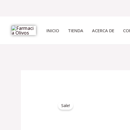
Ir
al
INICIO
TIENDA
ACERCA DE
CO
contenido
Sale!