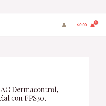
$
0.00
Current
price
 AC Dermacontrol,
is:
cial con FPS30,
.
$752.00.