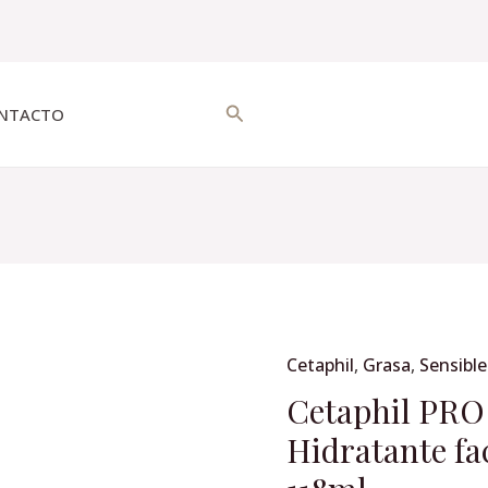
Buscar
NTACTO
Original
Cetaphil
,
Grasa
,
Sensible
Cetaphil
price
PRO
Cetaphil PRO
was:
AC
Hidratante fa
$835.00
Dermacontrol,