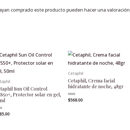
hayan comprado este producto pueden hacer una valoración
Cetaphil
Cetaphil, Crema facial
taphil
hidratante de noche, 48gr
taphil Sun Oil Control
S50+, Protector solar en gel,
0ml
$
568.00
Valorado
en
0
de
85.00
lorado
5