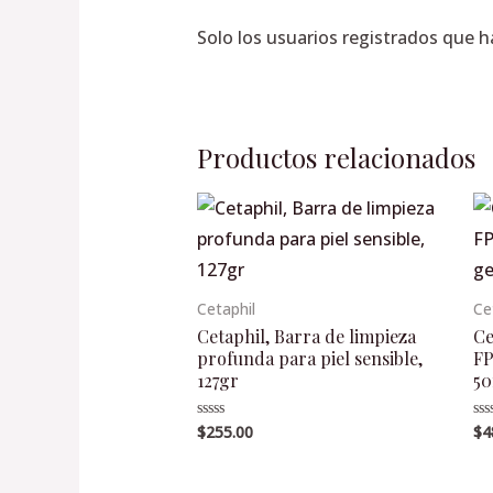
Solo los usuarios registrados que 
Productos relacionados
Cetaphil
Ce
Cetaphil, Barra de limpieza
Ce
profunda para piel sensible,
FP
127gr
5
$
255.00
$
4
Valorado
Va
en
en
0
0
de
de
5
5