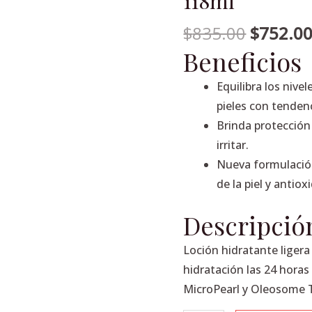
118ml
Hidratante
facial
$
835.00
$
752.0
con
Beneficios
FPS30,
118ml
Equilibra los nive
cantidad
pieles con tenden
Brinda protección
irritar.
Nueva formulació
de la piel y antiox
Descripció
Loción hidratante ligera
hidratación las 24 horas
MicroPearl y Oleosome 