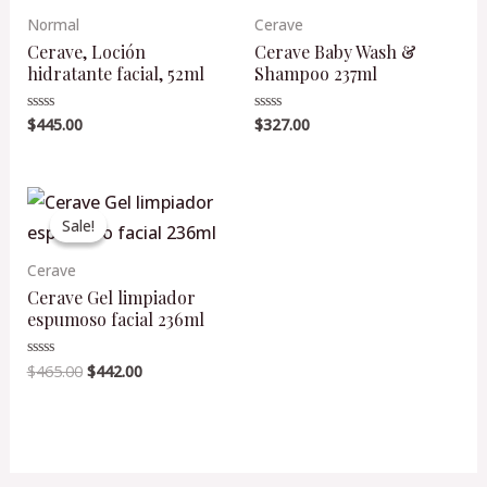
Normal
Cerave
Cerave, Loción
Cerave Baby Wash &
hidratante facial, 52ml
Shampoo 237ml
$
445.00
$
327.00
Valorado
Valorado
en
en
0
0
de
de
5
5
Original
Current
price
price
Sale!
Sale!
was:
is:
$465.00.
$442.00.
Cerave
Cerave Gel limpiador
espumoso facial 236ml
$
465.00
$
442.00
Valorado
en
0
de
5