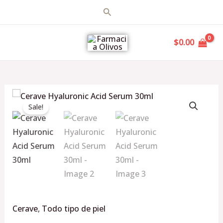
Ir
Buscar
al
MAIN
contenido
$
0.00
MENU
Original
Current
Cerave
price
price
Sale!
Hyaluronic
was:
is:
Acid
$645.00.
$600.00.
Serum
30ml
cantidad
Cerave
,
Todo tipo de piel