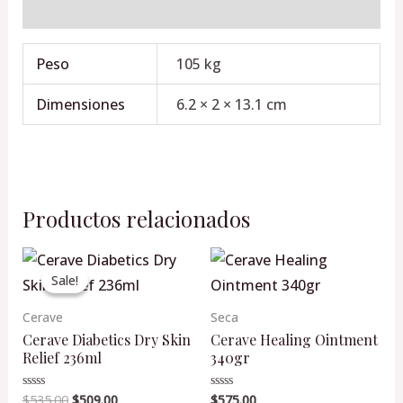
Valoraciones (0)
Peso
105 kg
Dimensiones
6.2 × 2 × 13.1 cm
Productos relacionados
Original
Current
price
price
Sale!
Sale!
was:
is:
$535.00.
$509.00.
Cerave
Seca
Cerave Diabetics Dry Skin
Cerave Healing Ointment
Relief 236ml
340gr
$
535.00
$
509.00
$
575.00
Valorado
Valorado