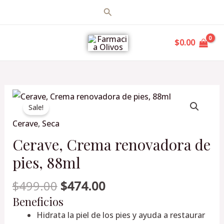
Ir
Buscar
al
MAIN
contenido
$
0.00
MENU
Original
Current
Cerave,
price
price
Sale!
Crema
was:
is:
Cerave
,
Seca
renovadora
$499.00.
$474.00.
de
Cerave, Crema renovadora de
pies,
pies, 88ml
88ml
cantidad
$
499.00
$
474.00
Beneficios
Hidrata la piel de los pies y ayuda a restaurar