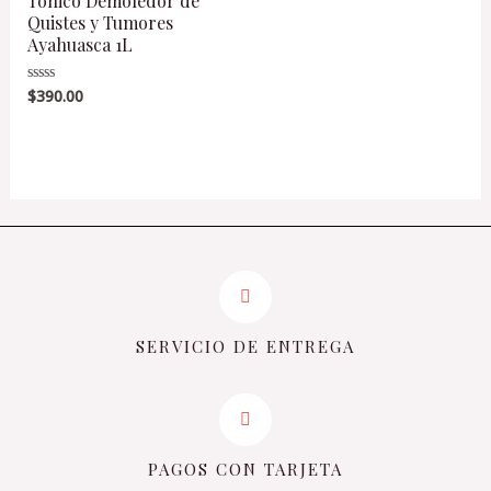
Tonico Demoledor de
Quistes y Tumores
Ayahuasca 1L
$
390.00
Valorado
en
0
de
5
SERVICIO DE ENTREGA
PAGOS CON TARJETA