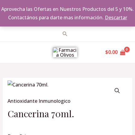
Aprovecha las Ofertas en Nuestros Productos del 5 y 10%.
Contactános para darte mas información.
Descartar
Ir
Buscar
al
MAIN
contenido
$
0.00
MENU
Cancerina
70ml.
Antioxidante Inmunologico
cantidad
Cancerina 70ml.