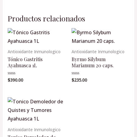
Productos relacionados
Antioxidante Inmunologico
Antioxidante Inmunologico
Tónico Gastritis
Byrmo Silybum
Ayahuasca 1L
Marianum 20 caps.
$
390.00
$
235.00
Valorado
Valorado
en
en
0
0
de
de
5
5
Antioxidante Inmunologico