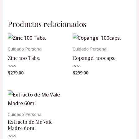
Productos relacionados
Cuidado Personal
Cuidado Personal
Zinc 100 Tabs.
Copangel 100caps.
$
279.00
$
299.00
Valorado
Valorado
en
en
0
0
de
de
5
5
Cuidado Personal
Extracto de Me Vale
Madre 60ml