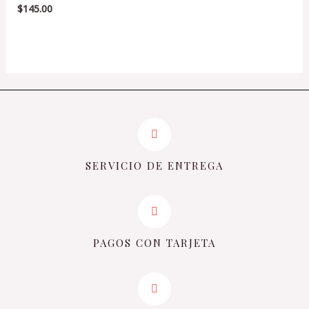
$
145.00
Valorado
en
0
de
5
SERVICIO DE ENTREGA
PAGOS CON TARJETA