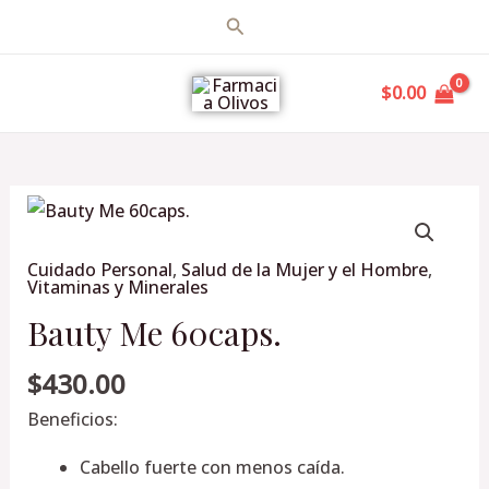
Ir
Buscar
al
MAIN
contenido
$
0.00
MENU
Bauty
Me
Cuidado Personal
,
Salud de la Mujer y el Hombre
,
60caps.
Vitaminas y Minerales
cantidad
Bauty Me 60caps.
$
430.00
Beneficios:
Cabello fuerte con menos caída.