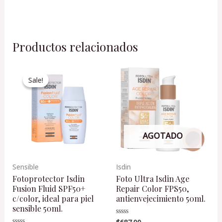
Productos relacionados
Original
Current
price
price
Sale!
Sale!
was:
is:
$645.00.
$420.00.
AGOTADO
Sensible
Isdin
Fotoprotector Isdin
Foto Ultra Isdin Age
Fusion Fluid SPF50+
Repair Color FPS50,
c/color, ideal para piel
antienvejecimiento 50ml.
sensible 50ml.
Valorado