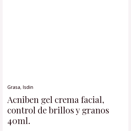
de
brillos
y
granos
40ml.
cantidad
Grasa
,
Isdin
Acniben gel crema facial,
control de brillos y granos
40ml.