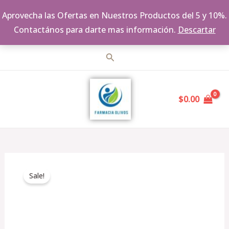
Aprovecha las Ofertas en Nuestros Productos del 5 y 10%.
Contactános para darte mas información.
Descartar
Ir
Buscar
al
MAIN
contenido
$
0.00
MENU
Original
Current
Acniben
price
price
Sale!
gel
was:
is:
crema
$608.00.
$440.00.
facial,
control